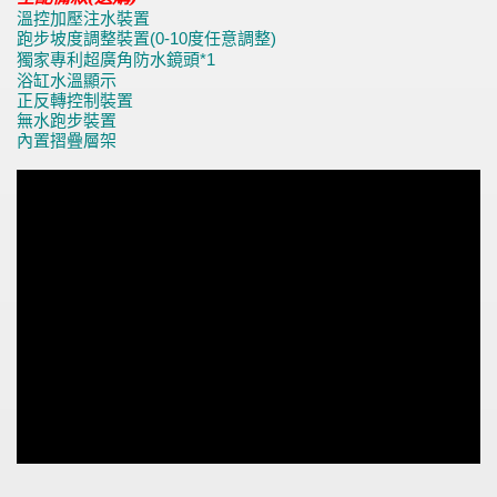
溫控加壓注水裝置
跑步坡度調整裝置
度任意調整
(0-10
)
獨家專利超廣角防水鏡頭
*1
浴缸水溫顯示
正反轉控制裝置
無水跑步裝置
內置摺疊層架