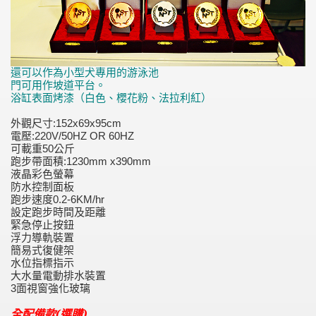
還可以作為小型犬專用的游泳池
門可用作坡道平台。
浴缸表面烤漆（白色、櫻花粉、法拉利紅）
外觀尺寸:152x69x95cm
電壓:220V/50HZ OR 60HZ
可載重50公斤
跑步帶面積:1230mm x390mm
液晶彩色螢幕
防水控制面板
跑步速度0.2-6KM/hr
設定跑步時間及距離
緊急停止按鈕
浮力導軌裝置
簡易式復健架
水位指標指示
大水量電動排水裝置
3面視窗強化玻璃
全配備款(選購)