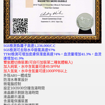
SGS檢測負離子高達1,236,000/C.C
SGS檢測可去除水中餘氯高達97%
TTRI檢測可增加皮膚保溼度高達74%，血流量增加41.3%，血流
速增加41.9%
雙氣體切換裝置(可自行加裝第二種氣體輸入)
加入純氧，水中含氧量可達49.5PPM
加入氫氣，水中含氫量可達1000PPB以上
外殼
ABS一體成型
防潑水專業設計
微電腦控制
設定
分鐘泡湯時間
10/20/30
液晶顯示剩餘泡湯時間
液晶顯示湯溫
含漏電保護裝置