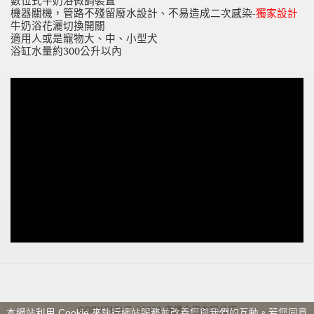
數位式牛奶浴微調裝置
機器關機，管路不殘留廢水設計、不易造成二次感染-
獨家設計
牛奶浴花灑切換開關
適用人或是寵物大、中、小型犬
浴缸水量約300公升以內
COPYRIGHT ©2004
泰鑽企業有限公司
本網站利用 Cookie 來執行網站服務並改善您與我們的互動。若您同意