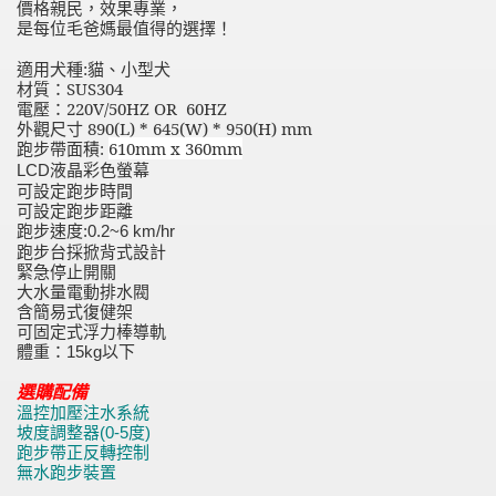
價格親民，效果專業，
是每位毛爸媽最值得的選擇！
適用犬種
:
貓、小型犬
材質：
SUS304
電壓：
220V/50HZ OR 60HZ
外觀尺寸
890(L) * 645(W) * 950(H) mm
跑步帶面積
610mm x 360mm
:
液晶彩色螢幕
LCD
可設定跑步時間
可設定跑步距離
跑步速度
:0.2~6 km/hr
跑步台採掀背式設計
緊急停止開關
大水量電動排水閥
含簡易式復健架
可固定式浮力棒導軌
體重
：
以下
15kg
選購配備
溫控加壓注水系統
坡度調整器(0-5度)
跑步帶正反轉控制
無水跑步裝置