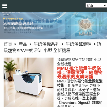
首頁
產品
牛奶浴機系列
牛奶浴缸機種
頂
級寵物SPA牛奶浴缸-小型 全新機種
頂級寵物SPA牛奶浴缸-小型
全新機種
MMB 磁化能量牛奶浴
機：深層潔淨，給寵物
最溫柔的皮膚呵護
MMB 研發的
磁化能量微氣泡
技術
，能產生比毛孔更細小
的能量微乳化水分子。這項
創新技術不僅榮獲國際金牌
獎，更成為
唯一登上美國
《Inventors Digest》雜誌
的
台灣品牌。