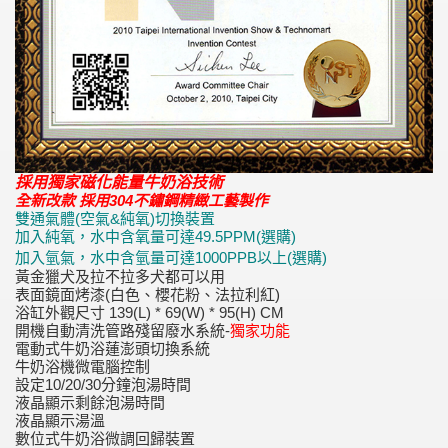
採用獨家磁化能量牛奶浴技術
全新改款 採用304不鏽鋼精緻工藝製作
雙通氣體(空氣&純氧)切換裝置
加入純氧，水中含氧量可達49.5PPM(選購)
加入氫氣，水中含氫量可達1000PPB以上(選購)
黃金獵犬及拉不拉多犬都可以用
表面鏡面烤漆(白色、櫻花粉、法拉利紅)
浴缸外觀尺寸 139(L) * 69(W) * 95(H) CM
開機自動清洗管路殘留廢水系統-
獨家功能
電動式牛奶浴蓮澎頭切換系統
牛奶浴機微電腦控制
設定10/20/30分鐘泡湯時間
液晶顯示剩餘泡湯時間
液晶顯示湯溫
數位式牛奶浴微調回歸裝置