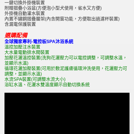
一鍵切換外掛機裝置
附贈摺疊小浴盆(方便泡小型犬使用，省水又方便)
外掛機自動灌水裝置
內置不鏽鋼摺疊層架(內含開窗功能，方便取出過濾杯裝置)
含漏電保護裝置
選購配備
全球獨家專利-電控板SPA沐浴系統
溫控加壓注水裝置
大水量電動排水閥裝置
加壓花灑溫控裝置(洗狗花灑壓力可以電控調整，可調整水溫，
並顯示水溫)
循環花灑加壓裝置(可用於敷泥護膚循環沖洗使用，花灑壓力可
調整，並顯示水溫)
水流SPA裝置(可調整水流大小)
浴缸水溫、花灑水雙溫度顯示自動切換系統