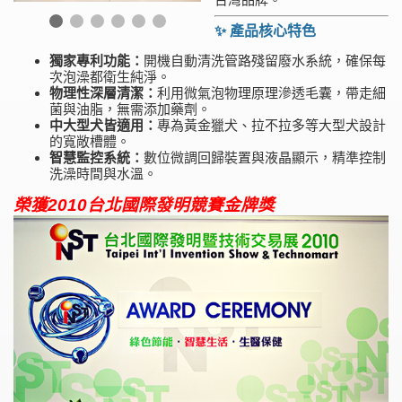
✨ 產品核心特色
獨家專利功能：
開機自動清洗管路殘留廢水系統，確保每
次泡澡都衛生純淨。
物理性深層清潔：
利用微氣泡物理原理滲透毛囊，帶走細
菌與油脂，無需添加藥劑。
中大型犬皆適用：
專為黃金獵犬、拉不拉多等大型犬設計
的寬敞槽體。
智慧監控系統：
數位微調回歸裝置與液晶顯示，精準控制
洗澡時間與水溫。
榮獲2010台北國際發明競賽金牌獎