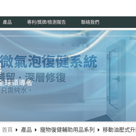
產品
專利/獎牌/檢測報告
聯絡我們
首頁
產品
寵物復健輔助用品系列
移動油壓式升