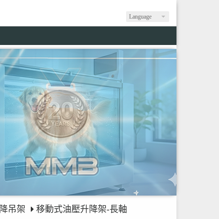
Language
降吊架
移動式油壓升降架-長軸