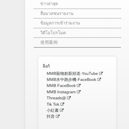
ข่าวล่าสุด
สื่อมวลชนรายงาน
ข้อมูลการเข้าร่วมงาน
วิดีโอโปรโมต
使用案例
ลิงก์
MMB寵物創新頻道-YouTube
MMB水中跑步機-FaceBook
MMB FaceBook
MMB Instagram
Threads@
Tik Tok
小紅書
抖音