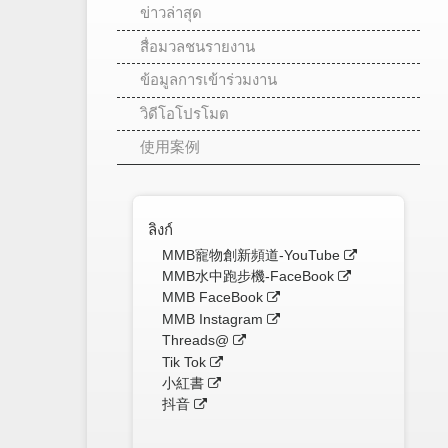
ข่าวล่าสุด
สื่อมวลชนรายงาน
ข้อมูลการเข้าร่วมงาน
วิดีโอโปรโมต
使用案例
ลิงก์
MMB寵物創新頻道-YouTube
MMB水中跑步機-FaceBook
MMB FaceBook
MMB Instagram
Threads@
Tik Tok
小紅書
抖音