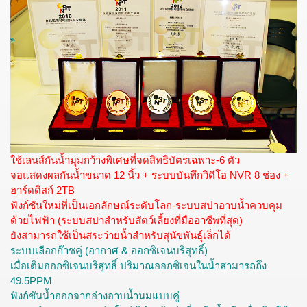
ใช้เลนส์กันน้ำมุมกว้างพิเศษที่จดสิทธิบัตรเฉพาะ-6 ตัว
จอแสดงผลกันน้ำขนาด 12 นิ้ว + ระบบบันทึกวิดีโอ NVR 8 ช่อง +
ฮาร์ดดิสก์ 2TB
ฟังก์ชันใหม่ที่เป็นเอกลักษณ์ระดับโลก-ระบบสปาอาบน้ำควบคุม
ด้วยไฟฟ้า (ระบบสปาสำหรับสัตว์เลี้ยงที่มืออาชีพที่สุด)
ยังสามารถใช้เป็นสระว่ายน้ำสำหรับสุนัขพันธุ์เล็กได้
ระบบเลือกก๊าซคู่ (อากาศ & ออกซิเจนบริสุทธิ์)
เมื่อเติมออกซิเจนบริสุทธิ์ ปริมาณออกซิเจนในน้ำสามารถถึง
49.5PPM
ฟังก์ชันน้ำออกจากอ่างอาบน้ำนมแบบคู่