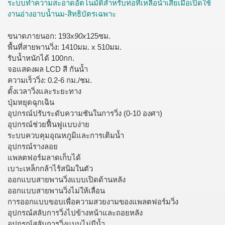
ระบบทำความสะอาดอัตโนมัติสำหรับท่อที่เหลือน้ำเสียเมื่อเปิดใช้
งานอ่างอาบน้ำนม-สิทธิบัตรเฉพาะ
ขนาดภายนอก: 193x
90x
125ซม.
พื้นที่สายพานวิ่ง: 1410มม. x 510มม.
รับน้ำหนักได้ 100กก.
จอแสดงผล LCD สี กันน้ำ
ความเร็ววิ่ง: 0.2-6 กม./ชม.
ตั้งเวลาวิ่งและระยะทาง
ปุ่มหยุดฉุกเฉิน
อุปกรณ์ปรับระดับความชันในการวิ่ง (0-10 องศา)
อุปกรณ์ช่วยฟื้นฟูแบบง่าย
ระบบควบคุมอุณหภูมิและการเติมน้ำ
อุปกรณ์รางลอย
แพลตฟอร์มลาดเก็บได้
เบาะเหล็กกล้าไร้สนิมในตัว
ออกแบบสายพานวิ่งแบบเปิดด้านหลัง
ออกแบบสายพานวิ่งไม่ให้เลื่อน
การออกแบบขอบเพื่อความสวยงามของแพลตฟอร์มวิ่ง
อุปกรณ์สลับการวิ่งไปข้างหน้าและถอยหลัง
อุปกรณ์สลับการวิ่งแบบไม่มีน้ำ