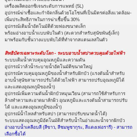
เครื่องผลิตออกซิเจนระดับการแพทย์ (5L)
อุปกรณ์ฆ่าเชื้อและกำจัดกลิ่นด้วยโอโซนที่เป็นมิตรต่อสิ่งแวดล้อม-
เพิ่มประสิทธิภาพในการฆ่าเชื้อขึ้น 30%
อุปกรณ์เติมน้ำอัตโนมัติด้วยฟองขนาดเล็ก
พร้อมอ่างอาบน้ำแบบพับในตัว (สะดวกสำหรับสุนัขพันธุ์เล็ก)
มาพร้อมกับชั้นวางแบบพับได้ที่ทำจากสแตนเลสในตัว
สิทธิบัตรเฉพาะระดับโลก - ระบบอาบน้ำสปาควบคุมด้วยไฟฟ้า
ระบบเติมน้ำควบคุมอุณหภูมิและความดัน
อุปกรณ์วาล์วน้ำระบายน้ำอัตโนมัติขนาดใหญ่
อุปกรณ์ควบคุมอุณหภูมิของน้ำสำหรับฝักบัว (แรงดันน้ำสำหรับ
อาบน้ำสุนัขสามารถปรับได้ด้วยไฟฟ้า สามารถปรับอุณหภูมิได้
และแสดงอุณหภูมิของน้ำ)
อุปกรณ์เพิ่มความดันน้ำฝักบัวหมุนเวียน (สามารถใช้สำหรับการ
ล้างทำความสะอาดมาส์กผิว อุณหภูมิและแรงดันน้ำสามารถปรับ
ได้ และแสดงอุณหภูมิของน้ำ)
อุปกรณ์น้ำไหลสำหรับสปา (สามารถปรับขนาดน้ำได้)
ระบบแสดงอุณหภูมิอัตโนมัติสำหรับน้ำในอ่างและน้ำจากฝักบัว
อ่างอาบน้ำเคลือบสี (สีขาว, สีชมพูซากุระ, สีแดงเฟอรารี) - สามารถ
เลือกซื้อได้