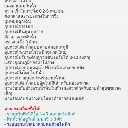
หน้าจอ LCD สี
แผงควบคุมกันน้ำ
ความเร็วในการวิ่ง: 0.2-6 กม./ชม.
ตั้งเวลาและระยะทางในการวิ่ง
ปุ่มหยุดฉุกเฉิน
อุปกรณ์รางลอย
อุปกรณ์ฟื้นฟูแบบง่าย
สัญญาณระดับน้ำ
กระจกแข็ง 3 ด้าน
อุปกรณ์เติมน้ำแบบควบคุมอุณหภูมิ
อุปกรณ์ระบายน้ำไฟฟ้าขนาดใหญ่
อุปกรณ์ปรับระดับความชัน (ปรับได้ 0-10 องศา)
แสดงอุณหภูมิของน้ำในอ่าง
อุปกรณ์ควบคุมหมุนไปข้างหน้าและถอยหลัง
อุปกรณ์วิ่งโดยไม่มีน้ำ
อุปกรณ์ภายนอกสำหรับอาบน้ำนม
อุปกรณ์เติมน้ำแบบอัตโนมัติสำหรับฟองอากาศ
มาพร้อมกับอ่างอาบน้ำพับในตัว (สะดวกสำหรับอาบน้ำสุนัขขนาด
เล็ก)
มาพร้อมกับชั้นวางพับในตัวทำจากสแตนเลส
สามารถเลือกซื้อได้:
- ระบบบันทึกวิดีโอ NVR และฮาร์ดดิสก์
- ติดตั้งกล้องกันน้ำมุมกว้าง 3 ตัว
- ระบบอาบน้ำสปาควบคุมด้วยไฟฟ้า