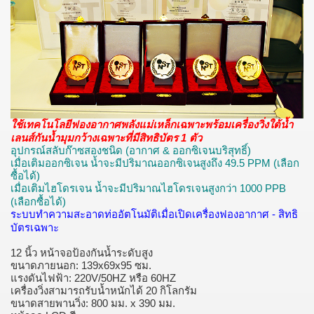
ใช้เทคโนโลยีฟองอากาศพลังแม่เหล็กเฉพาะพร้อมเครื่องวิ่งใต้น้ำ
เลนส์กันน้ำมุมกว้างเฉพาะที่มีสิทธิบัตร 1 ตัว
อุปกรณ์สลับก๊าซสองชนิด (อากาศ & ออกซิเจนบริสุทธิ์)
เมื่อเติมออกซิเจน น้ำจะมีปริมาณออกซิเจนสูงถึง 49.5 PPM (เลือก
ซื้อได้)
เมื่อเติมไฮโดรเจน น้ำจะมีปริมาณไฮโดรเจนสูงกว่า 1000 PPB
(เลือกซื้อได้)
ระบบทำความสะอาดท่ออัตโนมัติเมื่อเปิดเครื่องฟองอากาศ - สิทธิ
บัตรเฉพาะ
12 นิ้ว หน้าจอป้องกันน้ำระดับสูง
ขนาดภายนอก: 139x69x95 ซม.
แรงดันไฟฟ้า: 220V/50HZ หรือ 60HZ
เครื่องวิ่งสามารถรับน้ำหนักได้ 20 กิโลกรัม
ขนาดสายพานวิ่ง: 800 มม. x 390 มม.