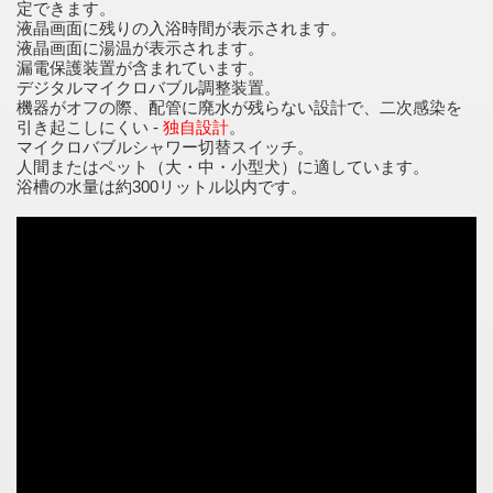
定できます。
液晶画面に残りの入浴時間が表示されます。
液晶画面に湯温が表示されます。
漏電保護装置が含まれています。
デジタルマイクロバブル調整装置。
機器がオフの際、配管に廃水が残らない設計で、二次感染を
引き起こしにくい -
独自設計
。
マイクロバブルシャワー切替スイッチ。
人間またはペット（大・中・小型犬）に適しています。
浴槽の水量は約300リットル以内です。