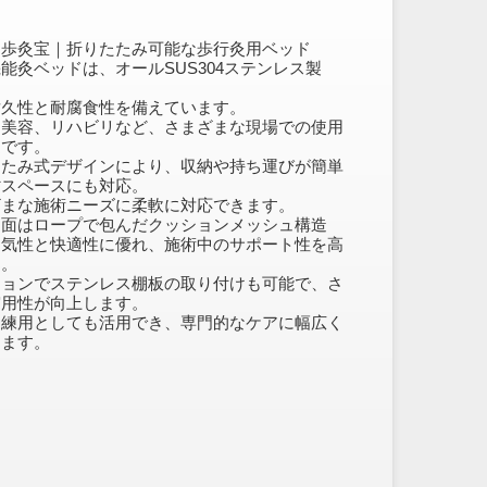
Ｂ歩灸宝｜折りたたみ可能な歩行灸用ベッド
能灸ベッドは、オールSUS304ステンレス製
耐久性と耐腐食性を備えています。
、美容、リハビリなど、さまざまな現場での使用
適です。
たたみ式デザインにより、収納や持ち運びが簡単
省スペースにも対応。
ざまな施術ニーズに柔軟に対応できます。
ド面はロープで包んだクッションメッシュ構造
通気性と快適性に優れ、施術中のサポート性を高
す。
ションでステンレス棚板の取り付けも可能で、さ
実用性が向上します。
訓練用としても活用でき、専門的なケアに幅広く
します。