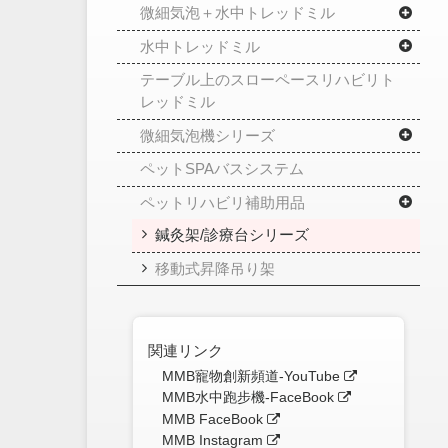
微細気泡＋水中トレッドミル
水中トレッドミル
テーブル上のスローペースリハビリト
レッドミル
微細気泡機シリーズ
ペットSPAバスシステム
ペットリハビリ補助用品
鍼灸架/診療台シリーズ
移動式昇降吊り架
関連リンク
MMB寵物創新頻道-YouTube
MMB水中跑步機-FaceBook
MMB FaceBook
MMB Instagram