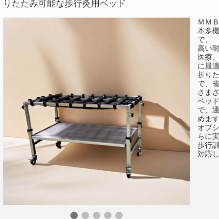
りたたみ可能な歩行灸用ベッド
ＭＭ
本多機
で、
高い
医療
に最
折り
で、
さま
ベッ
で、
めま
オプ
らに
歩行
対応