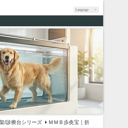
Language
架/診療台シリーズ
ＭＭＢ歩灸宝｜折