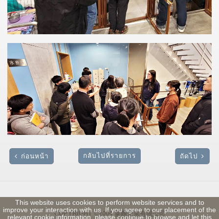
กลับไปที่รายการ
ก่อนหน้า
ถัดไป
This website uses cookies to perform website services and to
improve your interaction with us. If you agree to our placement of the
COPYRIGHT ©2004
泰鑽企業有限公司
relevant cookie information, please continue to browse and let this