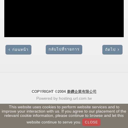
กลับไปที่รายการ
ก่อนหน้า
ถัดไป
COPYRIGHT ©2004
泰鑽企業有限公司
Powered by hosting.url.com.tw
This website uses cookies to perform website services and to
improve your interaction with us. If you agree to our placement of the
relevant cookie information, please continue to browse and let this
website continue to serve you.