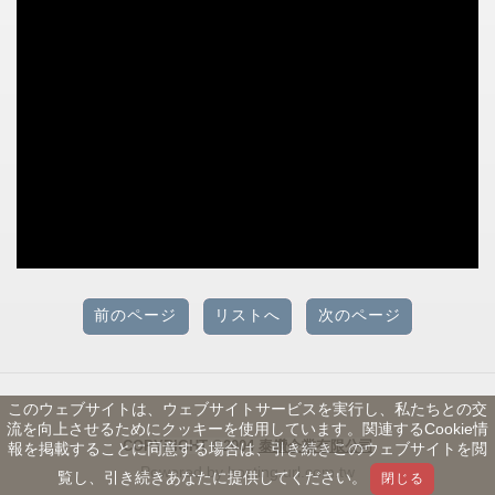
前のページ
リストへ
次のページ
このウェブサイトは、ウェブサイトサービスを実行し、私たちとの交
流を向上させるためにクッキーを使用しています。関連するCookie情
COPYRIGHT ©2004
泰鑽企業有限公司
報を掲載することに同意する場合は、引き続きこのウェブサイトを閲
Powered by hosting.url.com.tw
覧し、引き続きあなたに提供してください。