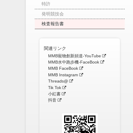
特許
発明競技会
検査報告書
関連リンク
MMB寵物創新頻道-YouTube
MMB水中跑步機-FaceBook
MMB FaceBook
MMB Instagram
Threads@
Tik Tok
小紅書
抖音