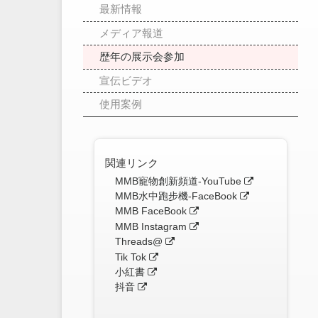
最新情報
メディア報道
歴年の展示会参加
宣伝ビデオ
使用案例
関連リンク
MMB寵物創新頻道-YouTube
MMB水中跑步機-FaceBook
MMB FaceBook
MMB Instagram
Threads@
Tik Tok
小紅書
抖音